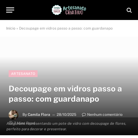
Início
»
Decoupage em vidros passo a passo: com guardanapo
ARTESANATO
Decoupage em vidros passo a
passo: com guardanapo
By
Camila Flora
28/10/2025
Nenhum comentário
7 Mins Read
Amigurumi representando um pote de vidro com decoupage de flores,
perfeito para decorar e presentear.