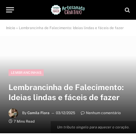
Início
»
Lembrancinha de Falecimento: Ideias lindas e fáceis de fazer
LEMBRANCINHAS
Lembrancinha de Falecimento:
Ideias lindas e fáceis de fazer
By
Camila Flora
03/12/2025
Nenhum comentário
7 Mins Read
Um tributo singelo para aquecer o coração.