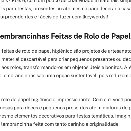
nais? Pois é, com um pouco de criatividade e materiais simp
veis para festas, presentes ou até mesmo para decorar a casa
 surpreendentes e fáceis de fazer com {keywords}!
embrancinhas Feitas de Rolo de Papel
feitas de rolo de papel higiênico são projetos de artesanat
 material descartável para criar pequenos presentes ou dec
 aos rolos, transformando-os em objetos úteis e bonitos. A
 lembrancinhas são uma opção sustentável, pois reduzem o
 rolo de papel higiênico é impressionante. Com ele, você po
osas para doces e pequenos presentes até miniaturas de 
 mesmo elementos decorativos para festas temáticas. Imagina
embrancinha feita com tanto carinho e originalidade!