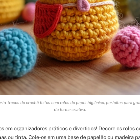
orta-trecos de crochê feitos com rolos de papel higiênico, perfeitos para g
de forma criativa.
os em organizadores práticos e divertidos! Decore os rolos c
has ou tinta. Cole-os em uma base de papelão ou madeira pa