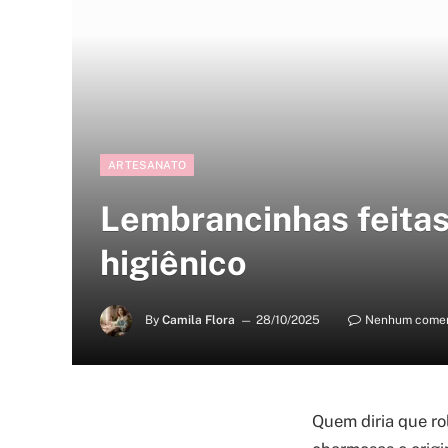
ARTESANATO
Lembrancinhas feitas
higiênico
By
Camila Flora
28/10/2025
Nenhum comen
Quem diria que ro