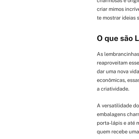
charmosas e origi
criar mimos incrí
te mostrar ideias
O que são L
As lembrancinhas 
reaproveitam esse
dar uma nova vida
econômicas, essas
a criatividade.
A versatilidade do
embalagens charm
porta-lápis e até
quem recebe uma l