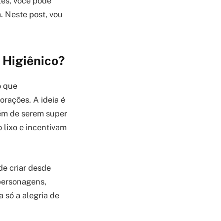
les, você pode
. Neste post, vou
 Higiênico?
o que
orações. A ideia é
lém de serem super
 lixo e incentivam
de criar desde
personagens,
 só a alegria de