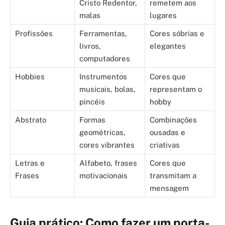
Cristo Redentor,
remetem aos
malas
lugares
Profissões
Ferramentas,
Cores sóbrias e
livros,
elegantes
computadores
Hobbies
Instrumentos
Cores que
musicais, bolas,
representam o
pincéis
hobby
Abstrato
Formas
Combinações
geométricas,
ousadas e
cores vibrantes
criativas
Letras e
Alfabeto, frases
Cores que
Frases
motivacionais
transmitam a
mensagem
Guia prático: Como fazer um porta-