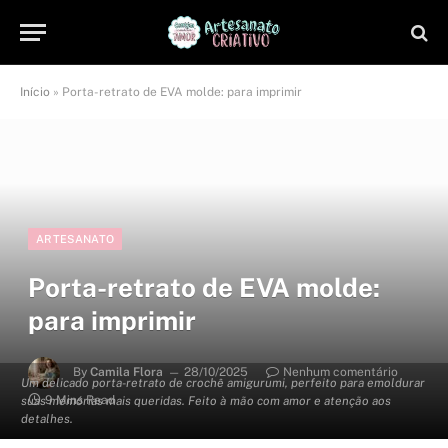
Início
»
Porta-retrato de EVA molde: para imprimir
ARTESANATO
Porta-retrato de EVA molde:
para imprimir
By
Camila Flora
28/10/2025
Nenhum comentário
Um delicado porta-retrato de crochê amigurumi, perfeito para emoldurar
9 Mins Read
suas memórias mais queridas. Feito à mão com amor e atenção aos
detalhes.