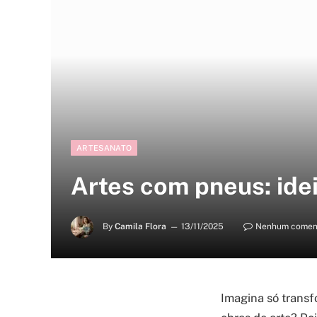
ARTESANATO
Artes com pneus: idei
By
Camila Flora
13/11/2025
Nenhum comen
Imagina só transf