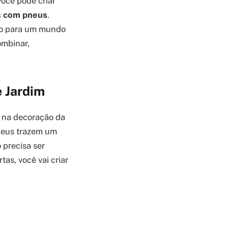
você pode criar
s com pneus
.
ndo para um mundo
ombinar,
e Jardim
 na decoração da
pneus trazem um
 precisa ser
as, você vai criar