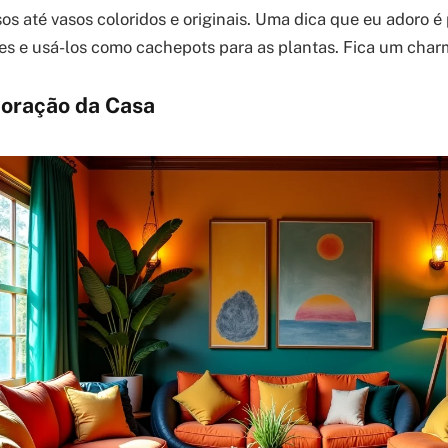
s até vasos coloridos e originais. Uma dica que eu adoro é 
es e usá-los como cachepots para as plantas. Fica um char
oração da Casa