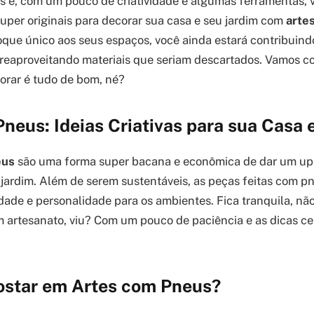
is é, com um pouco de criatividade e algumas ferramentas, 
super originais para decorar sua casa e seu jardim com
arte
oque único aos seus espaços, você ainda estará contribui
 reaproveitando materiais que seriam descartados. Vamos c
corar é tudo de bom, né?
neus: Ideias Criativas para sua Casa 
eus
são uma forma super bacana e econômica de dar um up
 jardim. Além de serem sustentáveis, as peças feitas com 
dade e personalidade para os ambientes. Fica tranquila, não
artesanato, viu? Com um pouco de paciência e as dicas cert
ostar em Artes com Pneus?