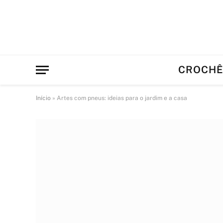
CROCH
Início
»
Artes com pneus: ideias para o jardim e a casa