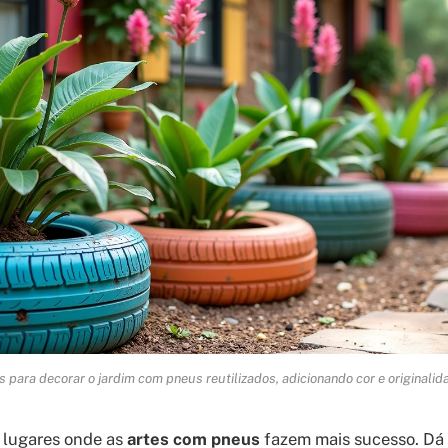
as para decorar o jardim com pneus reutilizados, adicionando cor e originali
 lugares onde as
artes com pneus
fazem mais sucesso. Dá 