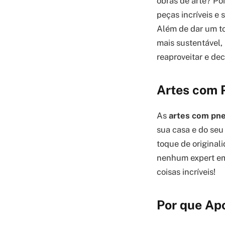
obras de arte? Po
peças incríveis e 
Além de dar um t
mais sustentável,
reaproveitar e de
Artes com P
As
artes com pn
sua casa e do seu
toque de originali
nenhum expert em 
coisas incríveis!
Por que Ap