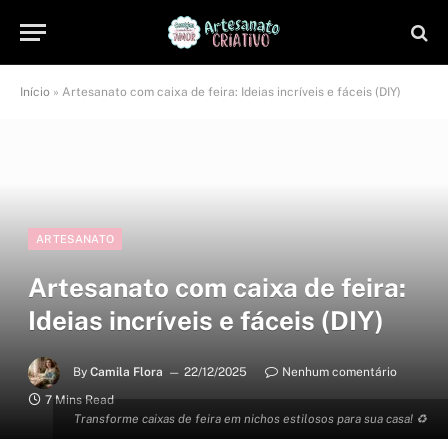
Início
»
Artesanato com caixa de feira: Ideias incríveis e fáceis (DIY)
ARTESANATO
Artesanato com caixa de feira:
Ideias incríveis e fáceis (DIY)
By
Camila Flora
22/12/2025
Nenhum comentário
7 Mins Read
Transforme caixas de feira em nichos estilosos para sua casa! ♻️