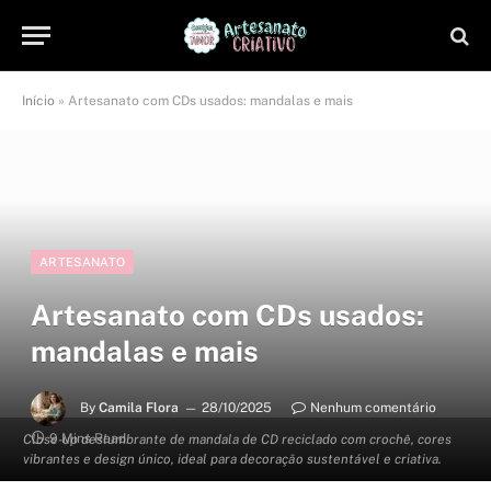
Início
»
Artesanato com CDs usados: mandalas e mais
ARTESANATO
Artesanato com CDs usados:
mandalas e mais
By
Camila Flora
28/10/2025
Nenhum comentário
9 Mins Read
Close-up deslumbrante de mandala de CD reciclado com crochê, cores
vibrantes e design único, ideal para decoração sustentável e criativa.