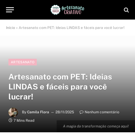
Início
»
Artesanato com PET: Ideias LINDAS e fáceis para você lucrar!
ARTESANATO
Artesanato com PET: Ideias
LINDAS e fáceis para você
lucrar!
By
Camila Flora
28/11/2025
Nenhum comentário
7 Mins Read
A magia da transformação começa aqui!