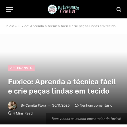
Início
»
Fuxico: Aprenda a técnica fácil e crie peças lindas em tecido
ARTESANATO
Fuxico: Aprenda a técnica fácil
e crie peças lindas em tecido
By
Camila Flora
30/11/2025
Nenhum comentário
4 Mins Read
Bem-vindos ao mundo encantador do fuxico!