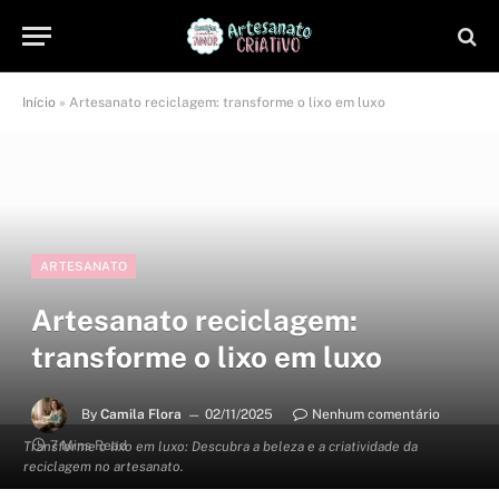
Início
»
Artesanato reciclagem: transforme o lixo em luxo
ARTESANATO
Artesanato reciclagem:
transforme o lixo em luxo
By
Camila Flora
02/11/2025
Nenhum comentário
7 Mins Read
Transforme o lixo em luxo: Descubra a beleza e a criatividade da
reciclagem no artesanato.