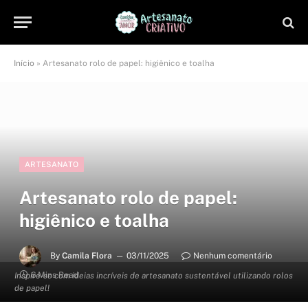
Início
»
Artesanato rolo de papel: higiênico e toalha
ARTESANATO
Artesanato rolo de papel:
higiênico e toalha
By
Camila Flora
03/11/2025
Nenhum comentário
6 Mins Read
Inspire-se com ideias incríveis de artesanato sustentável utilizando rolos
de papel!