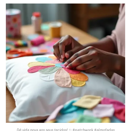
Dê vida nova aos seus tecidos! ✨ #patchwork #almofadas