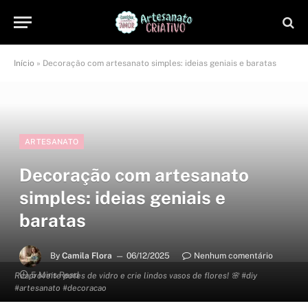
Início
»
Decoração com artesanato simples: ideias geniais e baratas
ARTESANATO
Decoração com artesanato
simples: ideias geniais e
baratas
By
Camila Flora
06/12/2025
Nenhum comentário
5 Mins Read
Reaproveite potes de vidro e crie lindos vasos de flores! 🌸 #diy
#artesanato #decoracao