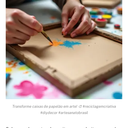
Transforme caixas de papelão em arte! 🎨 #reciclagemcriativa
#diydecor #artesanatobrasil