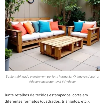
Sustentabilidade e design em perfeita harmonia! ♻️ #moveisdepallet
#decoracaosustentavel #diydecor
Junte retalhos de tecidos estampados, corte em
diferentes formatos (quadrados, triângulos, etc.),