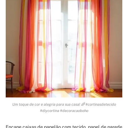
Um toque de cor e alegria para sua casa! 🌈 #cortinasdetecido
#diycortina #decoracaoboho
Encape caixas de papelão com tecido, papel de parede