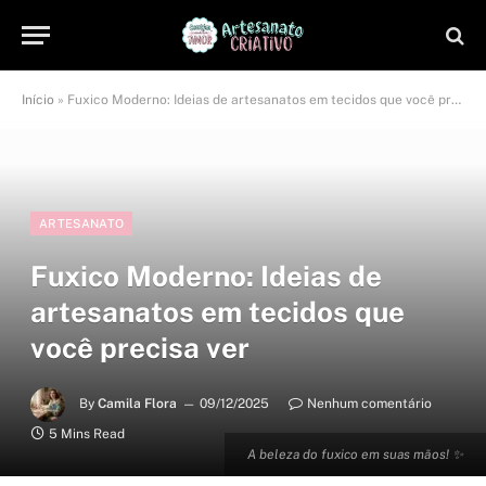
Início
»
Fuxico Moderno: Ideias de artesanatos em tecidos que você precisa ver
ARTESANATO
Fuxico Moderno: Ideias de
artesanatos em tecidos que
você precisa ver
By
Camila Flora
09/12/2025
Nenhum comentário
5 Mins Read
A beleza do fuxico em suas mãos! ✨