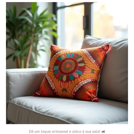
Dê um toque artesanal e único à sua sala! 🛋️