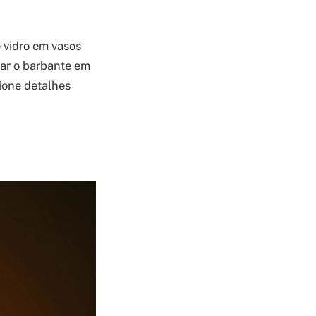
 vidro em vasos
lar o barbante em
cione detalhes