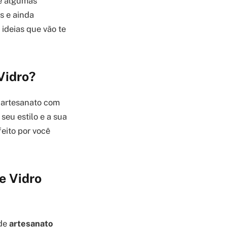
 e algumas
is e ainda
ideias que vão te
Vidro?
o artesanato com
seu estilo e a sua
feito por você
e Vidro
 de
artesanato