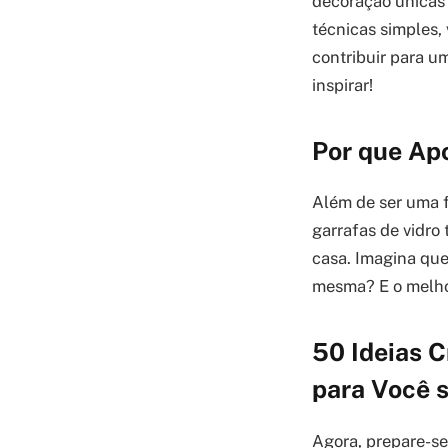
decoração únicas 
técnicas simples,
contribuir para u
inspirar!
Por que Ap
Além de ser uma fo
garrafas de vidro
casa. Imagina que
mesma? E o melho
50 Ideias C
para Você s
Agora, prepare-se