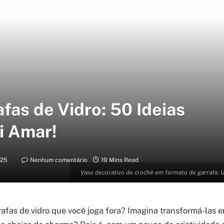
fas de Vidro: 50 Ideias
i Amar!
025
Nenhum comentário
19 Mins Read
Vaso decorativo de crochê em formato de garrafa. U
afas de vidro que você joga fora? Imagina transformá-las 