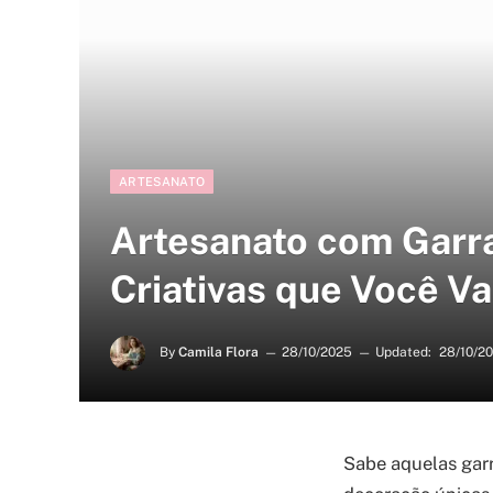
ARTESANATO
Artesanato com Garra
Criativas que Você Va
By
Camila Flora
28/10/2025
Updated:
28/10/2
Sabe aquelas garr