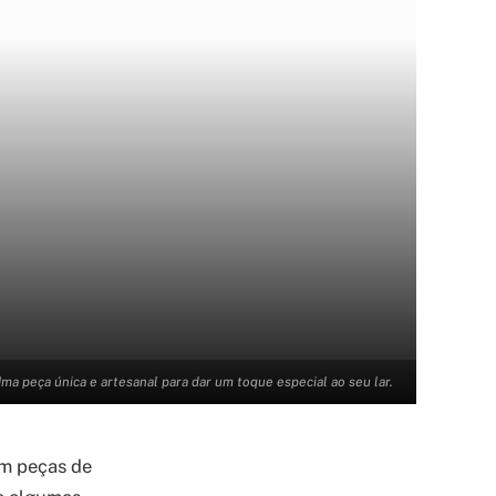
ma peça única e artesanal para dar um toque especial ao seu lar.
em peças de