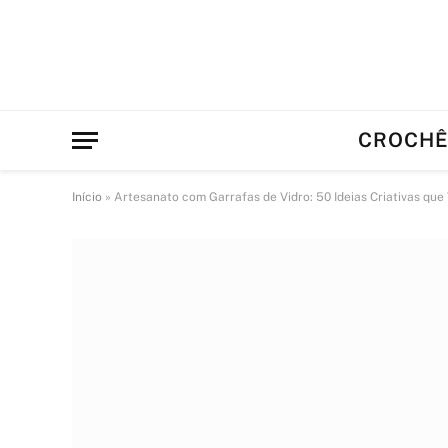
CROCH
Início
»
Artesanato com Garrafas de Vidro: 50 Ideias Criativas que