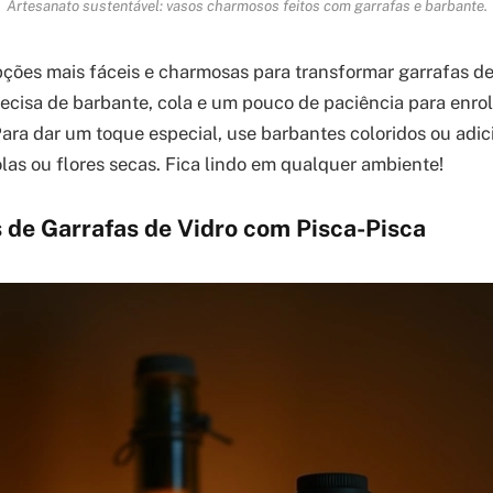
Artesanato sustentável: vasos charmosos feitos com garrafas e barbante.
ções mais fáceis e charmosas para transformar garrafas de
recisa de barbante, cola e um pouco de paciência para enro
 Para dar um toque especial, use barbantes coloridos ou adi
las ou flores secas. Fica lindo em qualquer ambiente!
 de Garrafas de Vidro com Pisca-Pisca