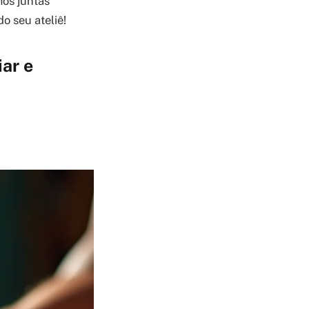
os juntas
o seu ateliê!
iar e