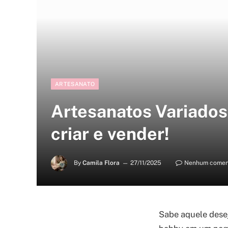
ARTESANATO
Artesanatos Variados:
criar e vender!
By
Camila Flora
27/11/2025
Nenhum comen
Sabe aquele dese