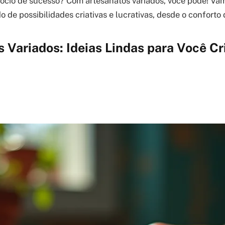
cio de sucesso? Com artesanatos variados, você pode! Vam
de possibilidades criativas e lucrativas, desde o conforto d
 Variados: Ideias Lindas para Você Cr