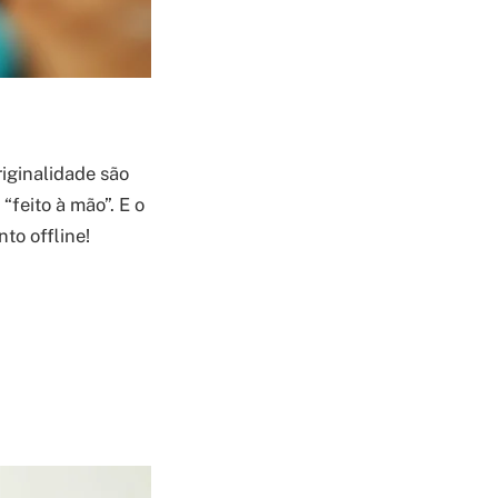
riginalidade são
“feito à mão”. E o
to offline!