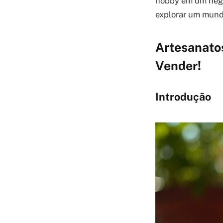
hobby em um negó
explorar um mundo 
Artesanatos
Vender!
Introdução