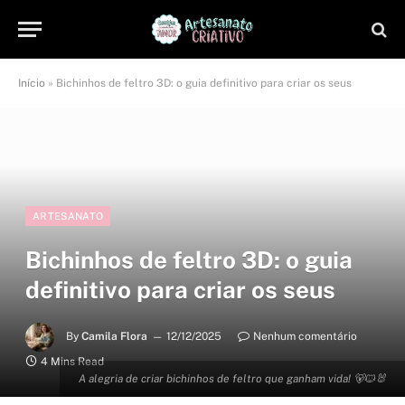
Início
»
Bichinhos de feltro 3D: o guia definitivo para criar os seus
ARTESANATO
Bichinhos de feltro 3D: o guia
definitivo para criar os seus
By
Camila Flora
12/12/2025
Nenhum comentário
4 Mins Read
A alegria de criar bichinhos de feltro que ganham vida! 🐻🐱🐰