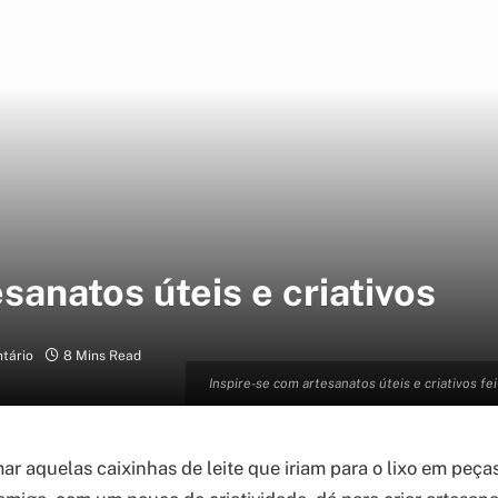
esanatos úteis e criativos
tário
8 Mins Read
Inspire-se com artesanatos úteis e criativos fe
r aquelas caixinhas de leite que iriam para o lixo em peças