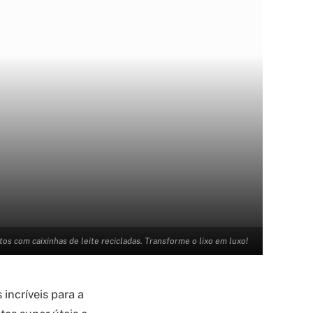
itos com caixinhas de leite recicladas. Transforme o lixo em luxo!
 incríveis para a