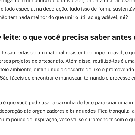
amiga, com um pouco de criatividade, dá para criar artesana
e todo especial na decoração, tudo isso de forma sustentá
ão tem nada melhor do que unir o útil ao agradável, né?
 leite: o que você precisa saber ante
ite são feitas de um material resistente e impermeável, o qu
ersos projetos de artesanato. Além disso, reutilizá-las é um
 meio ambiente, diminuindo o descarte de lixo e promovendo
 São fáceis de encontrar e manusear, tornando o processo cr
 é que você pode usar a caixinha de leite para criar uma in
decoração até organizadores e brinquedos. Fica tranquila, a
om um pouco de inspiração, você vai se surpreender com o qu