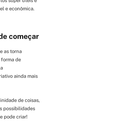
tos super úteis e
vel e econômica.
s de começar
e as torna
a forma de
 a
iativo ainda mais
finidade de coisas,
s possibilidades
e pode criar!