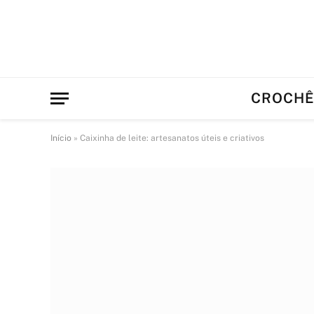
CROCH
Início
»
Caixinha de leite: artesanatos úteis e criativos