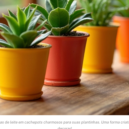
as de leite em cachepots charmosos para suas plantinhas. Uma forma criati
decorar!