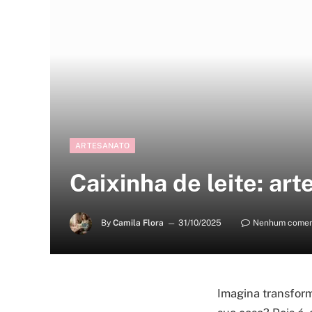
ARTESANATO
Caixinha de leite: art
By
Camila Flora
31/10/2025
Nenhum comen
Imagina transforma