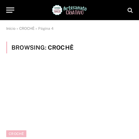
Início
»
CROCHÊ
»
Página 4
BROWSING:
CROCHÊ
CROCHÊ