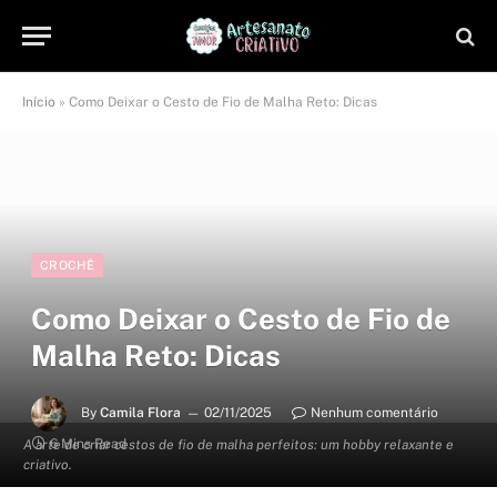
Início
»
Como Deixar o Cesto de Fio de Malha Reto: Dicas
CROCHÊ
Como Deixar o Cesto de Fio de
Malha Reto: Dicas
By
Camila Flora
02/11/2025
Nenhum comentário
6 Mins Read
A arte de criar cestos de fio de malha perfeitos: um hobby relaxante e
criativo.