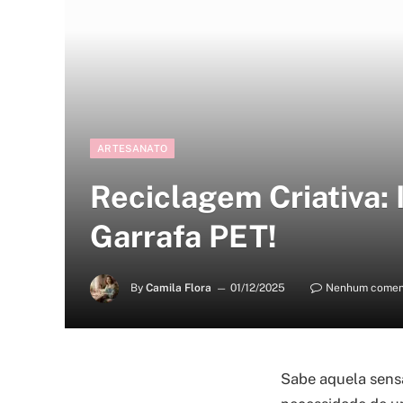
ARTESANATO
Reciclagem Criativa:
Garrafa PET!
By
Camila Flora
01/12/2025
Nenhum comen
Sabe aquela sensa