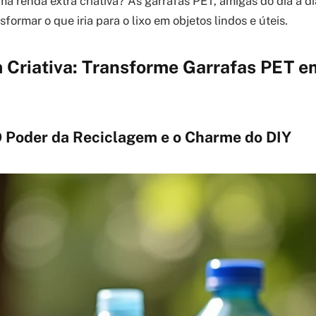
a renda extra criativa? As garrafas PET, amigas do dia a dia
formar o que iria para o lixo em objetos lindos e úteis.
 Criativa: Transforme Garrafas PET e
O Poder da Reciclagem e o Charme do DIY