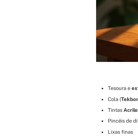
Tesoura e
es
Cola (
Tekbo
Tintas
Acril
Pincéis de d
Lixas finas