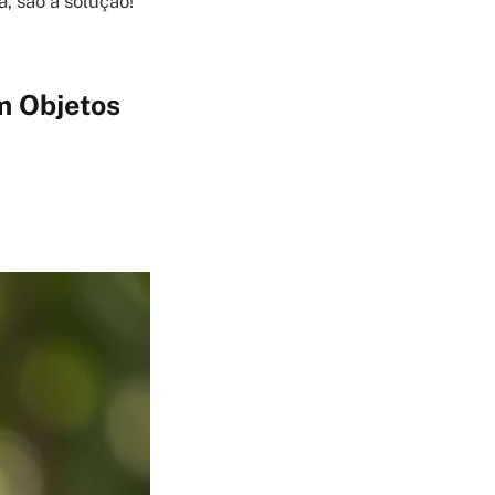
, são a solução!
m Objetos