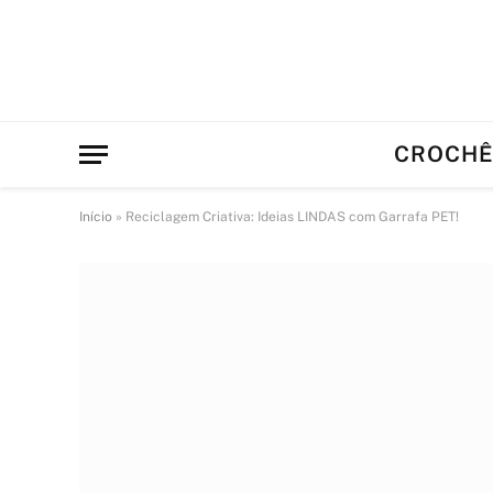
CROCH
Início
»
Reciclagem Criativa: Ideias LINDAS com Garrafa PET!