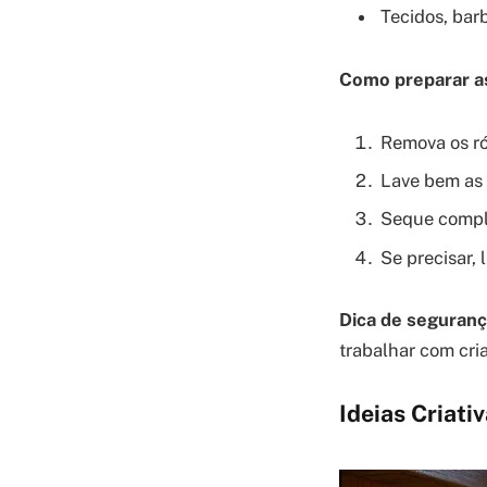
Tecidos, barb
Como preparar as
Remova os ró
Lave bem as 
Seque comple
Se precisar,
Dica de seguranç
trabalhar com cri
Ideias Criati