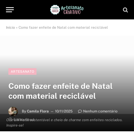
Início
»
Como fazer enfeite de Natal com material reciclável
ARTESANATO
Como fazer enfeite de Natal
com material reciclável
By
Camila Flora
10/11/2025
Nenhum comentário
6 Mins Read
Crie um Natal sustentável e cheio de charme com enfeites reciclados.
Inspire-se!