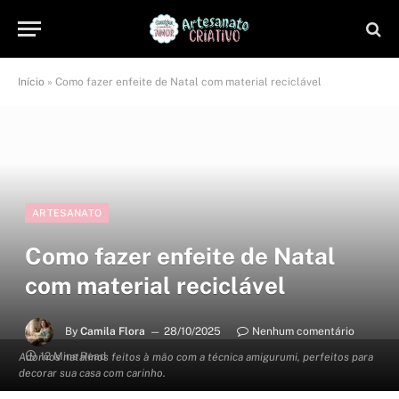
Início
»
Como fazer enfeite de Natal com material reciclável
ARTESANATO
Como fazer enfeite de Natal
com material reciclável
By
Camila Flora
28/10/2025
Nenhum comentário
12 Mins Read
Adornos natalinos feitos à mão com a técnica amigurumi, perfeitos para
decorar sua casa com carinho.