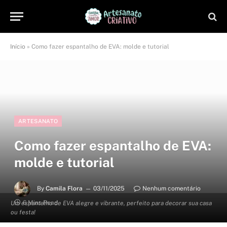
Início
»
Como fazer espantalho de EVA: molde e tutorial
ARTESANATO
Como fazer espantalho de EVA:
molde e tutorial
By
Camila Flora
03/11/2025
Nenhum comentário
6 Mins Read
Um espantalho de EVA alegre e vibrante, perfeito para decorar sua casa
ou festa!