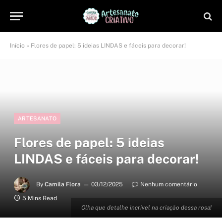
Início
»
Flores de papel: 5 ideias LINDAS e fáceis para decorar!
ARTESANATO
Flores de papel: 5 ideias
LINDAS e fáceis para decorar!
By
Camila Flora
03/12/2025
Nenhum comentário
5 Mins Read
Olha que detalhe incrível na criação dessa rosa!