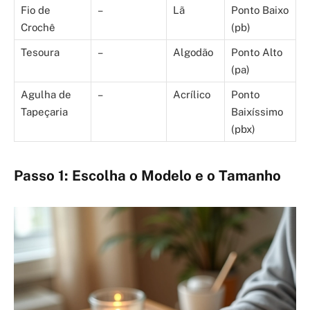
Fio de
–
Lã
Ponto Baixo
Crochê
(pb)
Tesoura
–
Algodão
Ponto Alto
(pa)
Agulha de
–
Acrílico
Ponto
Tapeçaria
Baixíssimo
(pbx)
Passo 1: Escolha o Modelo e o Tamanho