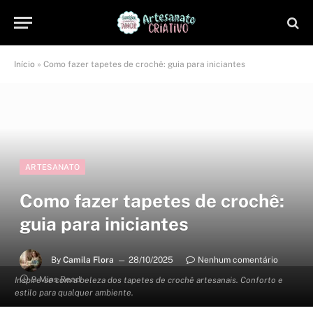
Início
»
Como fazer tapetes de crochê: guia para iniciantes
ARTESANATO
Como fazer tapetes de crochê:
guia para iniciantes
By
Camila Flora
28/10/2025
Nenhum comentário
9 Mins Read
Inspire-se com a beleza dos tapetes de crochê artesanais. Conforto e
estilo para qualquer ambiente.