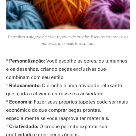
Descubra a alegria de criar tapetes de crochê. Escolha as cores e os
materiais que mais te inspiram!
*
Personalização:
Você escolhe as cores, os tamanhos
e os desenhos, criando peças exclusivas que
combinam com seu estilo.
*
Relaxamento:
O crochê é uma atividade relaxante
que ajuda a aliviar o estresse e a ansiedade.
*
Economia:
Fazer seus próprios tapetes pode ser mais
econômico do que comprar peças prontas,
especialmente se você reaproveitar materiais.
*
Criatividade:
O crochê permite explorar sua
criatividade e criar peças únicas.