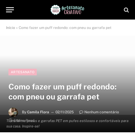
Início
»
Como fazer um puff redondo: com pneu ou garrafa pet
ARTESANATO
Como fazer um puff redondo:
com pneu ou garrafa pet
By
Camila Flora
02/11/2025
Nenhum comentário
6 Mins Read
Transforme pneus e garrafas PET em pufes estilosos e confortáveis para
sua casa. Inspire-se!