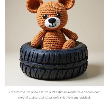
Transforme um pneu em um puff estiloso! Reutilize e decore com
crochê amigurumi. Uma ideia criativa e sustentável.