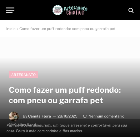
Início
»
Como fazer um puff redondo: com pneu ou garrafa pet
ARTESANATO
Como fazer um puff redondo:
com pneu ou garrafa pet
By
Camila Flora
28/10/2025
Nenhum comentário
9 Mins Read
Puff de crochê amigurumi: um toque artesanal e confortável para sua
casa. Feito à mão com carinho e fios macios.