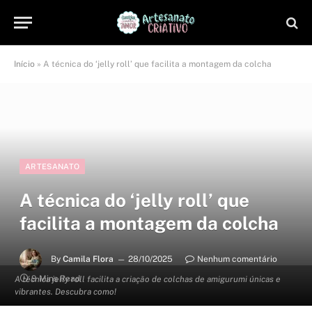
Início
»
A técnica do ‘jelly roll’ que facilita a montagem da colcha
ARTESANATO
A técnica do ‘jelly roll’ que
facilita a montagem da colcha
By
Camila Flora
28/10/2025
Nenhum comentário
9 Mins Read
A técnica jelly roll facilita a criação de colchas de amigurumi únicas e
vibrantes. Descubra como!