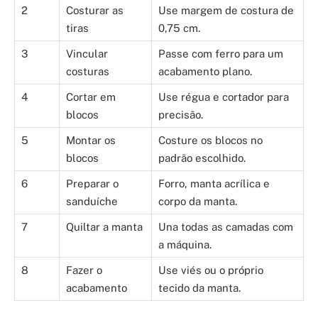
2
Costurar as
Use margem de costura de
tiras
0,75 cm.
3
Vincular
Passe com ferro para um
costuras
acabamento plano.
4
Cortar em
Use régua e cortador para
blocos
precisão.
5
Montar os
Costure os blocos no
blocos
padrão escolhido.
6
Preparar o
Forro, manta acrílica e
sanduíche
corpo da manta.
7
Quiltar a manta
Una todas as camadas com
a máquina.
8
Fazer o
Use viés ou o próprio
acabamento
tecido da manta.