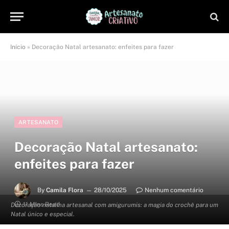
Início
»
Decoração Natal artesanato: enfeites para fazer
ARTESANATO
Decoração Natal artesanato:
enfeites para fazer
By
Camila Flora
28/10/2025
Nenhum comentário
11 Mins Read
Decoração natalina artesanal com amigurumis: a magia do crochê para um
Natal único e especial.