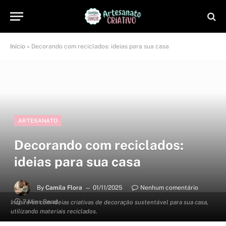
Início
»
Decorando com reciclados: ideias para sua casa
ARTESANATO
Decorando com reciclados:
ideias para sua casa
By
Camila Flora
01/11/2025
Nenhum comentário
7 Mins Read
Inspire-se com ideias criativas de decoração sustentável para sua casa,
utilizando materiais reciclados.