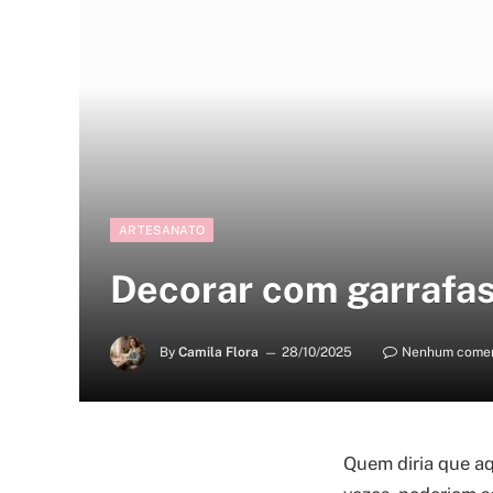
ARTESANATO
Decorar com garrafas 
By
Camila Flora
28/10/2025
Nenhum comen
Quem diria que aq