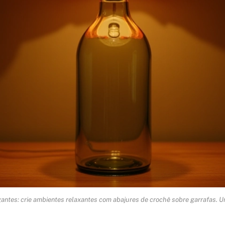
ntes: crie ambientes relaxantes com abajures de crochê sobre garrafas. Um