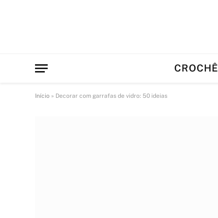
CROCH
Início
»
Decorar com garrafas de vidro: 50 ideias