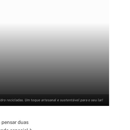
dro recicladas. Um toque artesanal e sustentável para o seu lar!
m pensar duas