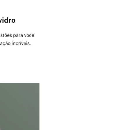
vidro
estões para você
ção incríveis.