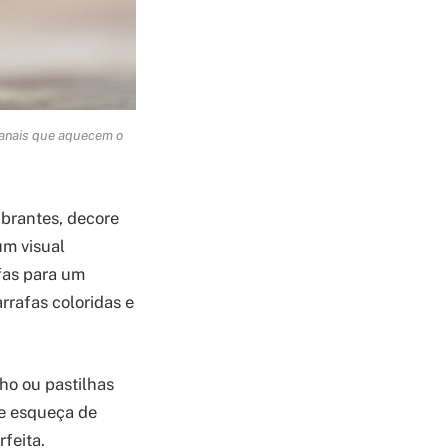
sanais que aquecem o
ibrantes, decore
um visual
fas para um
rrafas coloridas e
ho ou pastilhas
se esqueça de
feita.