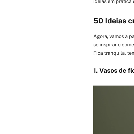
ideias em prática 
50 Ideias c
Agora, vamos à pa
se inspirar e com
Fica tranquila, te
1. Vasos de f