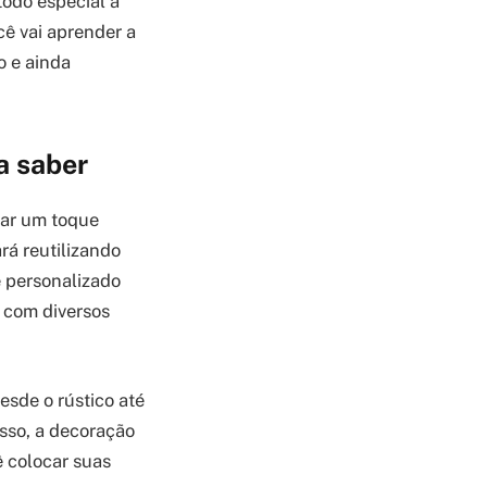
todo especial à
cê vai aprender a
o e ainda
a saber
dar um toque
rá reutilizando
e personalizado
 com diversos
esde o rústico até
sso, a decoração
 colocar suas