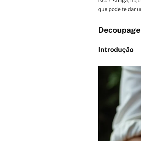
isso’? Amiga, hoj
que pode te dar u
Decoupage e
Introdução