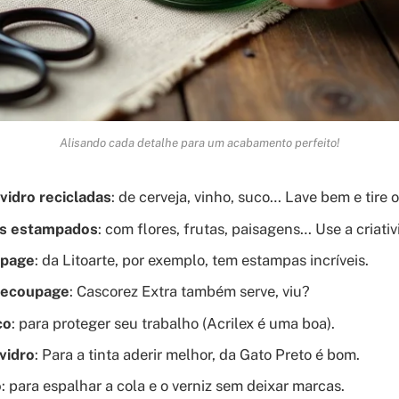
Alisando cada detalhe para um acabamento perfeito!
vidro recicladas
: de cerveja, vinho, suco… Lave bem e tire o
s estampados
: com flores, frutas, paisagens… Use a criativ
upage
: da Litoarte, por exemplo, tem estampas incríveis.
decoupage
: Cascorez Extra também serve, viu?
co
: para proteger seu trabalho (Acrilex é uma boa).
vidro
: Para a tinta aderir melhor, da Gato Preto é bom.
o
: para espalhar a cola e o verniz sem deixar marcas.