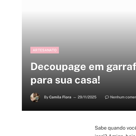
ARTESANATO
Decoupage em garrafas
para sua casa!
By
Camila Flora
29/11/2025
Nenhum comen
Sabe quando você 