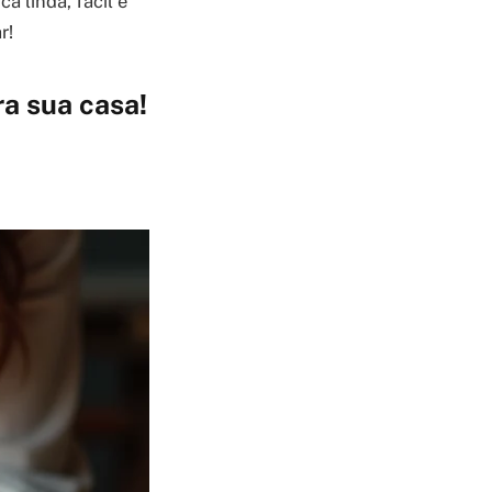
a linda, fácil e
r!
ra sua casa!