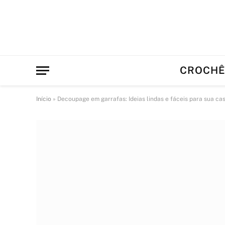
CROCH
Início
»
Decoupage em garrafas: Ideias lindas e fáceis para sua cas