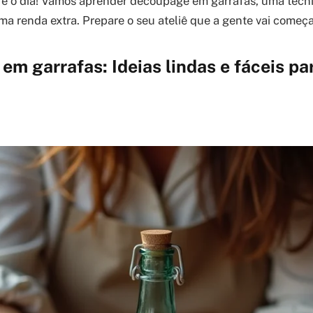
e é o dia! Vamos aprender decoupage em garrafas, uma técnic
ma renda extra. Prepare o seu ateliê que a gente vai começa
m garrafas: Ideias lindas e fáceis pa