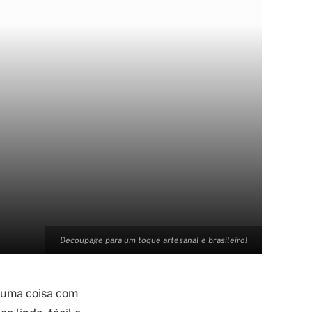
Decoupage para um toque artesanal e brasileiro!
lguma coisa com