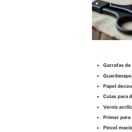
Garrafas de 
Guardanapo
Papel deco
Colas para 
Verniz acríli
Primer para 
Pincel maci