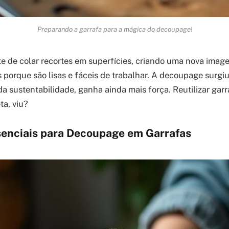
Preparando a garrafa para a mágica do decoupage!
e de colar recortes em superfícies, criando uma nova imag
s porque são lisas e fáceis de trabalhar. A decoupage surgiu
da sustentabilidade, ganha ainda mais força. Reutilizar garr
ta, viu?
senciais para Decoupage em Garrafas