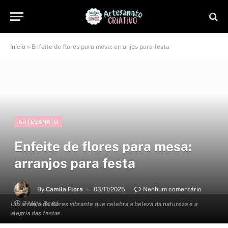
Início
»
Enfeite de flores para mesa: arranjos para festa
ARTESANATO
Enfeite de flores para mesa:
arranjos para festa
By
Camila Flora
03/11/2025
Nenhum comentário
7 Mins Read
Um arranjo de flores vibrante que celebra a beleza da natureza e a
alegria das festas.