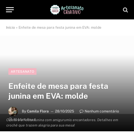
Início
»
Enfeite de mesa para festa junina em EVA: molde
ARTESANATO
Enfeite de mesa para festa
junina em EVA: molde
By
Camila Flora
28/10/2025
Nenhum comentário
10 Mins Read
Celebre a Festa Junina com amigurumis encantadores. Detalhes em
crochê que trazem alegria para sua mesa!