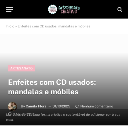
Início
»
Enfeites com CD usados: mandalas e móbiles
ARTESANATO
Enfeites com CD usados:
mandalas e móbiles
By
Camila Flora
31/10/2025
Nenhum comentário
6 Mins Read
Mandalas de CD: Uma forma criativa e sustentável de adicionar cor à sua
casa.