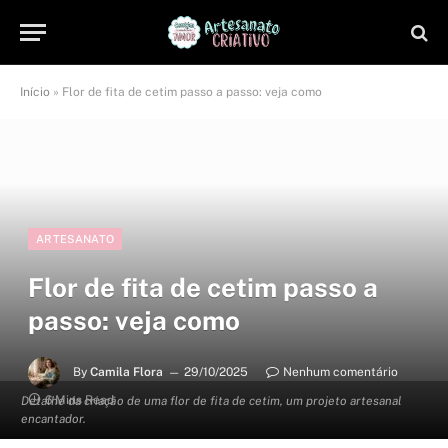
Início
»
Flor de fita de cetim passo a passo: veja como
ARTESANATO
Flor de fita de cetim passo a
passo: veja como
By
Camila Flora
29/10/2025
Nenhum comentário
6 Mins Read
Detalhe da criação de uma flor de fita de cetim, um projeto artesanal
encantador.