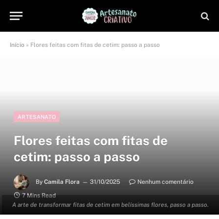
Início
»
Flores feitas com fitas de cetim: passo a passo
ARTESANATO
Flores feitas com fitas de
cetim: passo a passo
By
Camila Flora
31/10/2025
Nenhum comentário
7 Mins Read
A arte de transformar fitas de cetim em belíssimas flores, passo a passo.