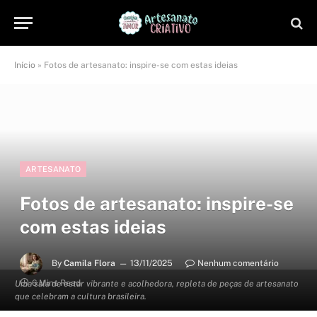
Início
»
Fotos de artesanato: inspire-se com estas ideias
ARTESANATO
Fotos de artesanato: inspire-se
com estas ideias
By
Camila Flora
13/11/2025
Nenhum comentário
6 Mins Read
Uma sala de estar vibrante e acolhedora, repleta de peças de artesanato
que celebram a cultura brasileira.