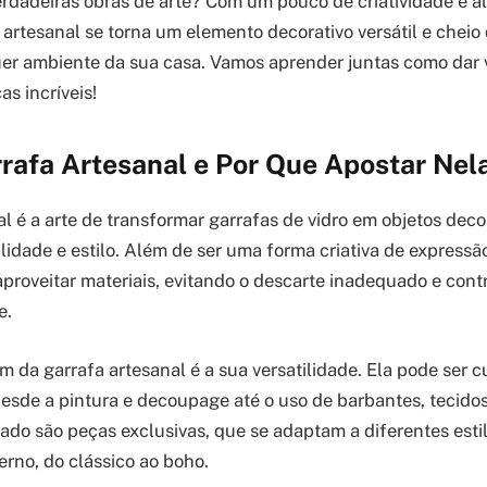
rdadeiras obras de arte? Com um pouco de criatividade e 
a artesanal se torna um elemento decorativo versátil e chei
er ambiente da sua casa. Vamos aprender juntas como dar 
as incríveis!
rafa Artesanal e Por Que Apostar Nel
l é a arte de transformar garrafas de vidro em objetos deco
lidade e estilo. Além de ser uma forma criativa de express
aproveitar materiais, evitando o descarte inadequado e con
e.
 da garrafa artesanal é a sua versatilidade. Ela pode ser 
desde a pintura e decoupage até o uso de barbantes, tecidos
ltado são peças exclusivas, que se adaptam a diferentes esti
erno, do clássico ao boho.