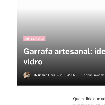
ARTESANATO
Garrafa artesanal: i
vidro
By
Camila Flora
28/10/2025
Nenhum comen
Quem diria que aqu