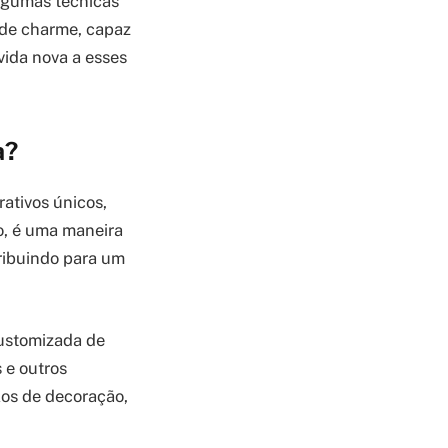
algumas técnicas
o de charme, capaz
vida nova a esses
a?
rativos únicos,
ão, é uma maneira
tribuindo para um
customizada de
 e outros
los de decoração,