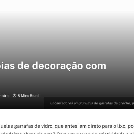
deias de decoração com
tário
8 Mins Read
Encantadores amigurumis de garrafas de crochê, p
elas garrafas de vidro, que antes iam direto para o lixo, p