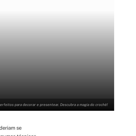
erfeitos para decorar e presentear. Descubra a magia do crochê!
oderiam se