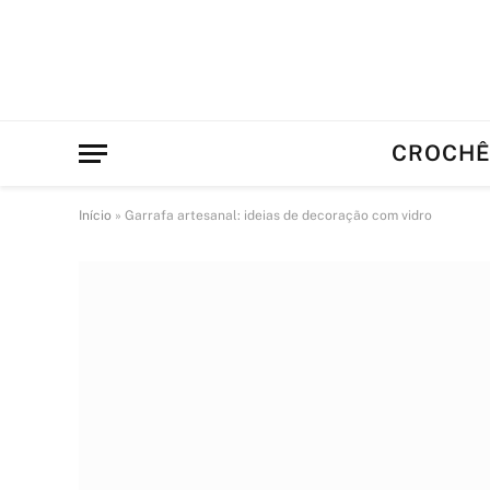
CROCH
Início
»
Garrafa artesanal: ideias de decoração com vidro