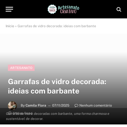
Início
»
Garrafas de vidro decorada: ideias com barbante
ARTESANATO
Garrafas de vidro decorada:
ideias com barbante
By
Camila Flora
07/11/2025
Nenhum comentário
6 Mins Read
Garrafas de vidro decoradas com barbante, uma forma charmosa e
sustentável de decorar.