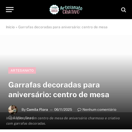
Início
»
Garrafas decoradas para aniversário: centro de mesa
ARTESANATO
Garrafas decoradas para
aniversário: centro de mesa
By
Camila Flora
06/11/2025
Nenhum comentário
6 Mins Read
Inspiração para um centro de mesa de aniversário charmoso e criativo
com garrafas decoradas.