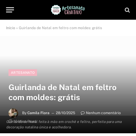
Início
»
Guirlanda de Natal em feltro com moldes: grátis
ARTESANATO
Guirlanda de Natal em feltro
com moldes: grátis
By
Camila Flora
28/10/2025
Nenhum comentário
10 Mins Read
Guirlanda de Natal feita à mão em crochê e feltro, perfeita para uma
decoração natalina única e acolhedora.