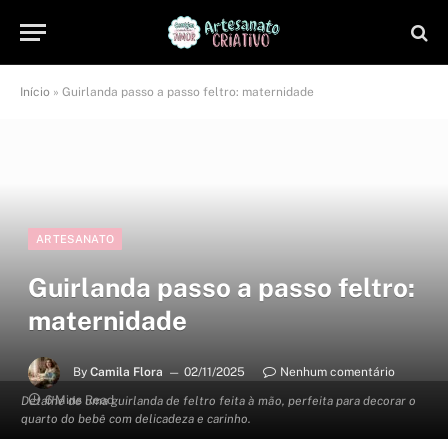
Início
»
Guirlanda passo a passo feltro: maternidade
ARTESANATO
Guirlanda passo a passo feltro:
maternidade
By
Camila Flora
02/11/2025
Nenhum comentário
6 Mins Read
Detalhe de uma guirlanda de feltro feita à mão, perfeita para decorar o
quarto do bebê com delicadeza e carinho.