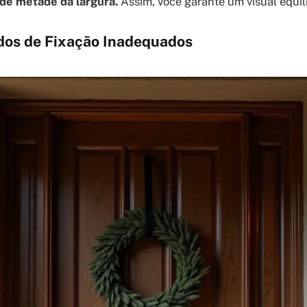
de metade da largura.
Assim, você garante um visual equil
dos de Fixação Inadequados