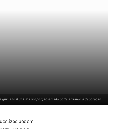
 guirlanda! 📏 Uma proporção errada pode arruinar a decoração.
 deslizes podem