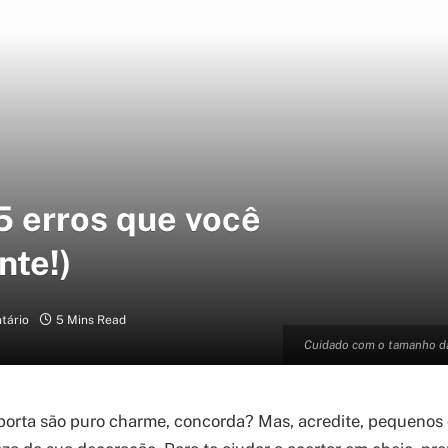
5 erros que você
nte!)
tário
5 Mins Read
Cuidado com o tamanho da
porta são puro charme, concorda? Mas, acredite, pequenos