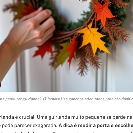
ara pendurar guirlanda? 🚫 Jamais! Use ganchos adequados para não danific
landa é crucial. Uma guirlanda muito pequena se perde na
 pode parecer exagerada.
A dica é medir a porta e escolh