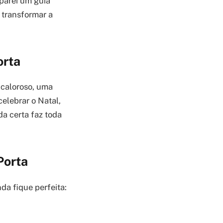
eparei um guia
 transformar a
orta
 caloroso, uma
celebrar o Natal,
da certa faz toda
Porta
da fique perfeita: