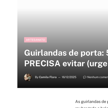
ARTESANATO
Guirlandas de porta: 
PRECISA evitar (urge
By
Camila Flora
16/12/2025
Nenhum comen
As guirlandas de 