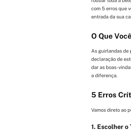
roubar toda a bel
com 5 erros que v
entrada da sua c
O Que Você
As guirlandas de 
declaração de est
dar as boas-vindas
a diferença.
5 Erros Crí
Vamos direto ao po
1. Escolher 