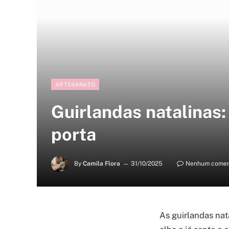
ARTESANATO
Guirlandas natalinas:
porta
By
Camila Flora
31/10/2025
Nenhum comen
As guirlandas nat