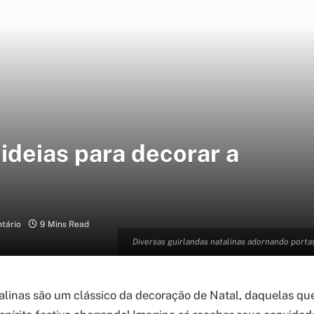
 ideias para decorar a
tário
9 Mins Read
Diversas guirlandas natalinas adornando portas
alinas são um clássico da decoração de Natal, daquelas que