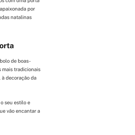
ados com uma porta
 apaixonada por
andas natalinas
orta
bolo de boas-
 mais tradicionais
l à decoração da
o seu estilo e
que vão encantar a