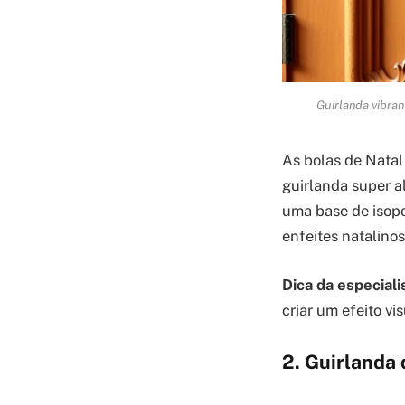
Guirlanda vibran
As bolas de Natal
guirlanda super a
uma base de isopo
enfeites natalinos
Dica da especiali
criar um efeito vi
2. Guirlanda 