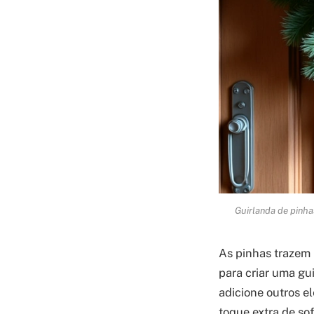
Guirlanda de pinha
As pinhas trazem 
para criar uma gu
adicione outros e
toque extra de so