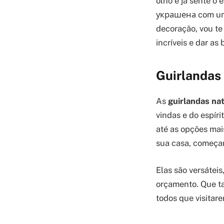
olho e já sente o
украшена com um t
decoração, vou te 
incríveis e dar as
Guirlandas 
As
guirlandas nat
vindas e do espír
até as opções mai
sua casa, começan
Elas são versáteis
orçamento. Que ta
todos que visitar