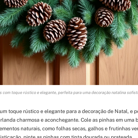
s com toque rústico e elegante, perfeita para uma decoração natalina sofist
um toque rústico e elegante para a decoração de Natal, e 
irlanda charmosa e aconchegante. Cole as pinhas em uma b
lementos naturais, como folhas secas, galhos e frutinhas v
fisticação, pinte as pinhas com tinta dourada ou prateada.