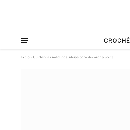
CROCH
Início
»
Guirlandas natalinas: ideias para decorar a porta