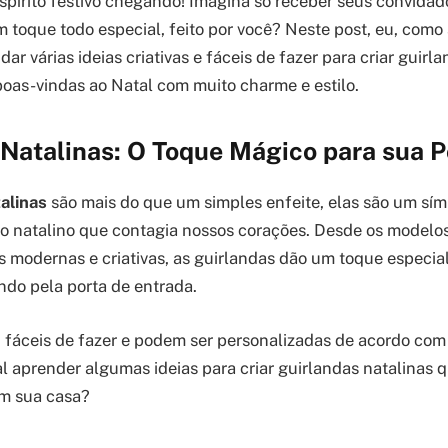
 espírito festivo chegando! Imagina só receber seus convid
oque todo especial, feito por você? Neste post, eu, como
dar várias ideias criativas e fáceis de fazer para criar guirl
 boas-vindas ao Natal com muito charme e estilo.
Natalinas: O Toque Mágico para sua P
alinas
são mais do que um simples enfeite, elas são um sím
ito natalino que contagia nossos corações. Desde os modelos
s modernas e criativas, as guirlandas dão um toque especia
do pela porta de entrada.
, fáceis de fazer e podem ser personalizadas de acordo com 
l aprender algumas ideias para criar guirlandas natalinas 
em sua casa?