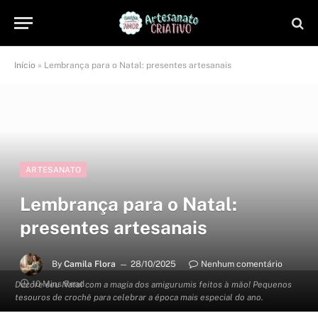
Início
»
Lembrança para o Natal: presentes artesanais
ARTESANATO
Lembrança para o Natal:
presentes artesanais
By
Camila Flora
28/10/2025
Nenhum comentário
10 Mins Read
Decore seu Natal com a magia dos amigurumis feitos à mão! Pequenos
tesouros de crochê para celebrar a época mais especial do ano.