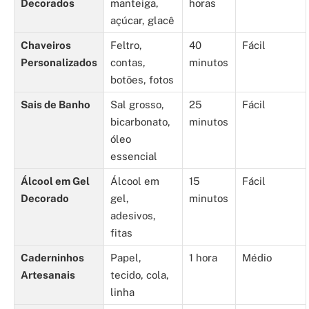
Decorados
manteiga,
horas
açúcar, glacê
Chaveiros
Feltro,
40
Fácil
Personalizados
contas,
minutos
botões, fotos
Sais de Banho
Sal grosso,
25
Fácil
bicarbonato,
minutos
óleo
essencial
Álcool em Gel
Álcool em
15
Fácil
Decorado
gel,
minutos
adesivos,
fitas
Caderninhos
Papel,
1 hora
Médio
Artesanais
tecido, cola,
linha