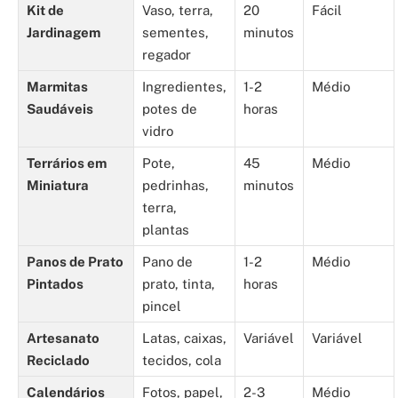
Kit de
Vaso, terra,
20
Fácil
Jardinagem
sementes,
minutos
regador
Marmitas
Ingredientes,
1-2
Médio
Saudáveis
potes de
horas
vidro
Terrários em
Pote,
45
Médio
Miniatura
pedrinhas,
minutos
terra,
plantas
Panos de Prato
Pano de
1-2
Médio
Pintados
prato, tinta,
horas
pincel
Artesanato
Latas, caixas,
Variável
Variável
Reciclado
tecidos, cola
Calendários
Fotos, papel,
2-3
Médio