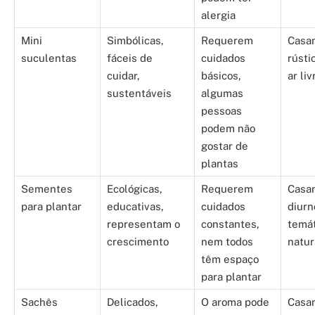
alergia
Mini
Simbólicas,
Requerem
Casa
suculentas
fáceis de
cuidados
rústi
cuidar,
básicos,
ar liv
sustentáveis
algumas
pessoas
podem não
gostar de
plantas
Sementes
Ecológicas,
Requerem
Casa
para plantar
educativas,
cuidados
diurn
representam o
constantes,
temát
crescimento
nem todos
natur
têm espaço
para plantar
Sachês
Delicados,
O aroma pode
Casa