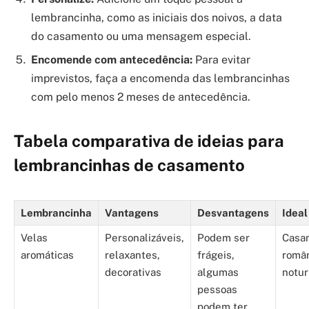
lembrancinha, como as iniciais dos noivos, a data
do casamento ou uma mensagem especial.
Encomende com antecedência:
Para evitar
imprevistos, faça a encomenda das lembrancinhas
com pelo menos 2 meses de antecedência.
Tabela comparativa de ideias para
lembrancinhas de casamento
Lembrancinha
Vantagens
Desvantagens
Ideal
Velas
Personalizáveis,
Podem ser
Casa
aromáticas
relaxantes,
frágeis,
român
decorativas
algumas
notu
pessoas
podem ter