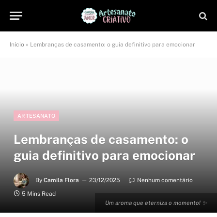
Início
»
Lembranças de casamento: o guia definitivo para emocionar
ARTESANATO
Lembranças de casamento: o
guia definitivo para emocionar
By
Camila Flora
23/12/2025
Nenhum comentário
5 Mins Read
Um aroma que eterniza o momento! ✨