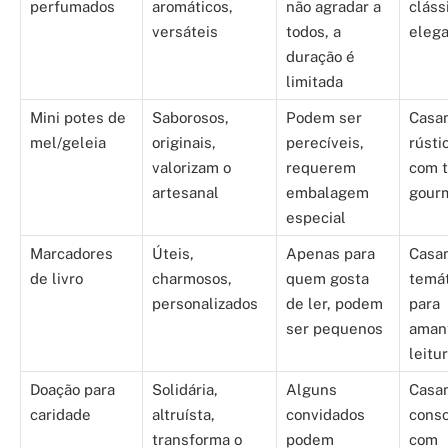
perfumados
aromáticos,
não agradar a
cláss
versáteis
todos, a
eleg
duração é
limitada
Mini potes de
Saborosos,
Podem ser
Casa
mel/geleia
originais,
perecíveis,
rústi
valorizam o
requerem
com 
artesanal
embalagem
gour
especial
Marcadores
Úteis,
Apenas para
Casa
de livro
charmosos,
quem gosta
temát
personalizados
de ler, podem
para
ser pequenos
aman
leitu
Doação para
Solidária,
Alguns
Casa
caridade
altruísta,
convidados
consc
transforma o
podem
com