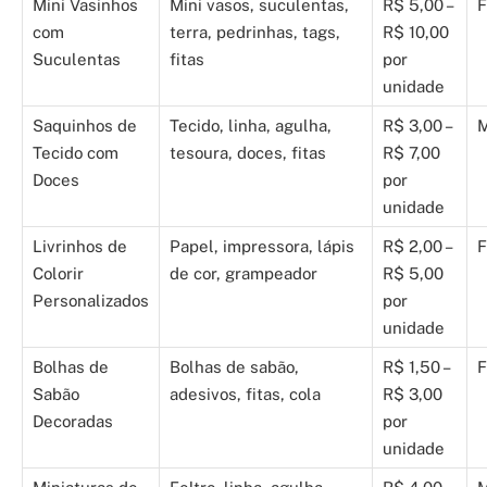
Mini Vasinhos
Mini vasos, suculentas,
R$ 5,00 –
F
com
terra, pedrinhas, tags,
R$ 10,00
Suculentas
fitas
por
unidade
Saquinhos de
Tecido, linha, agulha,
R$ 3,00 –
M
Tecido com
tesoura, doces, fitas
R$ 7,00
Doces
por
unidade
Livrinhos de
Papel, impressora, lápis
R$ 2,00 –
F
Colorir
de cor, grampeador
R$ 5,00
Personalizados
por
unidade
Bolhas de
Bolhas de sabão,
R$ 1,50 –
F
Sabão
adesivos, fitas, cola
R$ 3,00
Decoradas
por
unidade