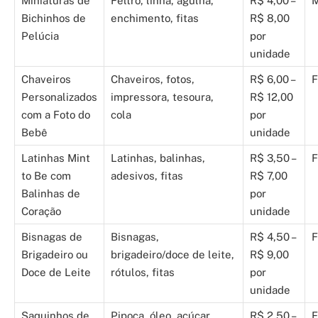
Miniaturas de
Feltro, linha, agulha,
R$ 4,00 –
M
Bichinhos de
enchimento, fitas
R$ 8,00
Pelúcia
por
unidade
Chaveiros
Chaveiros, fotos,
R$ 6,00 –
F
Personalizados
impressora, tesoura,
R$ 12,00
com a Foto do
cola
por
Bebê
unidade
Latinhas Mint
Latinhas, balinhas,
R$ 3,50 –
F
to Be com
adesivos, fitas
R$ 7,00
Balinhas de
por
Coração
unidade
Bisnagas de
Bisnagas,
R$ 4,50 –
F
Brigadeiro ou
brigadeiro/doce de leite,
R$ 9,00
Doce de Leite
rótulos, fitas
por
unidade
Saquinhos de
Pipoca, óleo, açúcar,
R$ 2,50 –
F