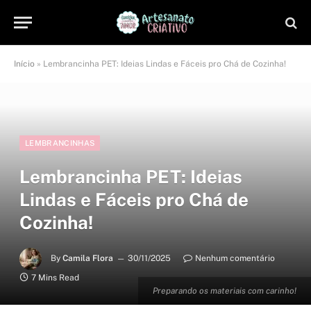
Início
»
Lembrancinha PET: Ideias Lindas e Fáceis pro Chá de Cozinha!
LEMBRANCINHAS
Lembrancinha PET: Ideias
Lindas e Fáceis pro Chá de
Cozinha!
By
Camila Flora
30/11/2025
Nenhum comentário
7 Mins Read
Preparando os materiais com carinho!