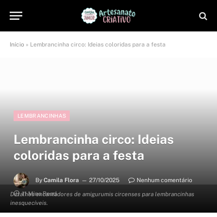
Início
»
Lembrancinha circo: Ideias coloridas para a festa
LEMBRANCINHAS
Lembrancinha circo: Ideias
coloridas para a festa
By
Camila Flora
27/10/2025
Nenhum comentário
11 Mins Read
Detalhes encantadores de amigurumis circenses para lembrancinhas
inesquecíveis.